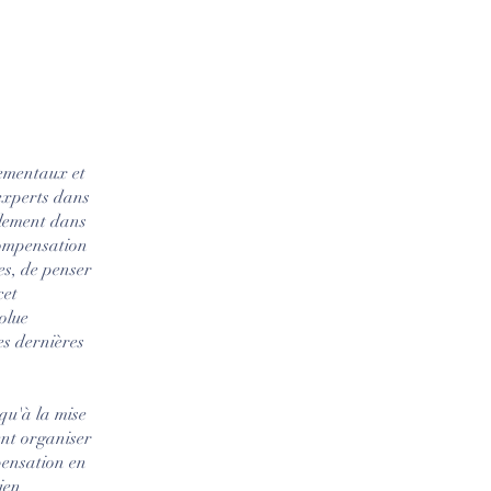
pementaux et
 experts dans
alement dans
 compensation
es, de penser
cet
olue
es dernières
qu'à la mise
ent organiser
pensation en
ien