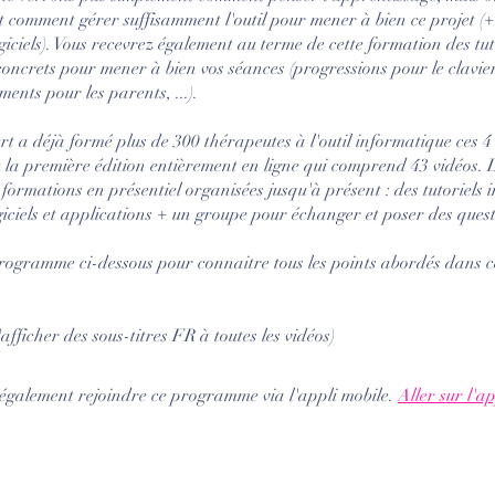
 comment gérer suffisamment l'outil pour mener à bien ce projet (
giciels). Vous recevrez également au terme de cette formation des tut
 concrets pour mener à bien vos séances (progressions pour le clavier
ents pour les parents, ...).
rt a déjà formé plus de 300 thérapeutes à l'outil informatique ces 4
t la première édition entièrement en ligne qui comprend 43 vidéos. 
ormations en présentiel organisées jusqu'à présent : des tutoriels 
iciels et applications + un groupe pour échanger et poser des quest
programme ci-dessous pour connaitre tous les points abordés dans c
d'afficher des sous-titres FR à toutes les vidéos)
également rejoindre ce programme via l'appli mobile.
Aller sur l'ap