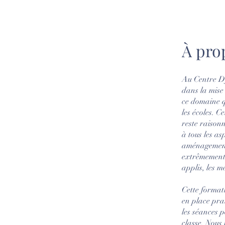
À pro
Au Centre Dy
dans la mise
ce domaine q
les écoles. C
reste raisonn
à tous les a
aménagement 
extrêmement 
applis, les me
Cette formati
en place pra
les séances 
classe. Nous