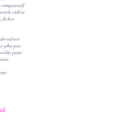
+ comparatif
oriels vidéos
, fiches
 dernières
Le plus par
inédits pour
ions.
ette
pli