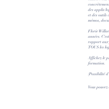
concrètement
des applis/lo
et des outils
mémos, docum
Florie Willae
années. C'es
rapport aux f
TOUS les log
Affichez le 
formation.
(Possibilité 
Vous pouvez 