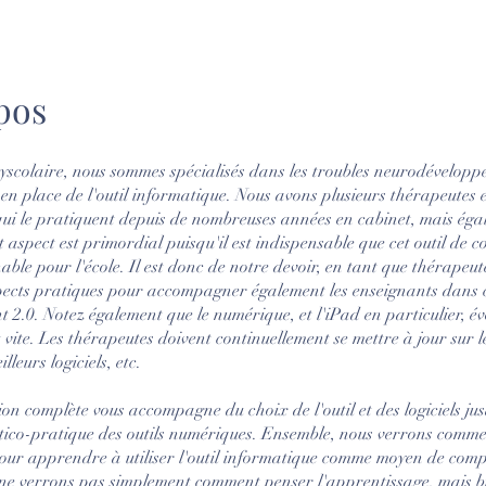
pos
scolaire, nous sommes spécialisés dans les troubles neurodévelop
 en place de l'outil informatique. Nous avons plusieurs thérapeutes
ui le pratiquent depuis de nombreuses années en cabinet, mais ég
et aspect est primordial puisqu'il est indispensable que cet outil de
able pour l'école. Il est donc de notre devoir, en tant que thérapeut
spects pratiques pour accompagner également les enseignants dans 
2.0. Notez également que le numérique, et l'iPad en particulier, év
vite. Les thérapeutes doivent continuellement se mettre à jour sur l
illeurs logiciels, etc.
on complète vous accompagne du choix de l'outil et des logiciels jus
tico-pratique des outils numériques. Ensemble, nous verrons comm
pour apprendre à utiliser l'outil informatique comme moyen de com
 ne verrons pas simplement comment penser l'apprentissage, mais b