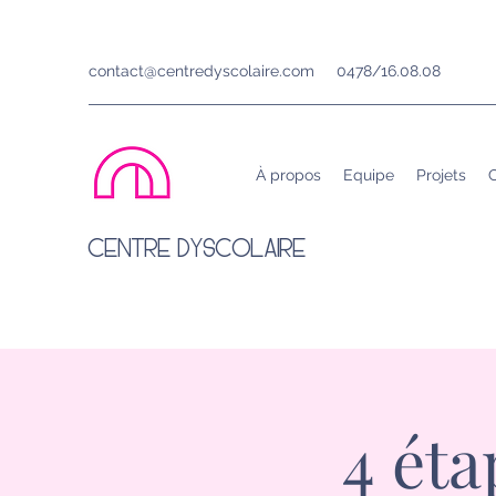
contact@centredyscolaire.com
0478/16.08.08
À propos
Equipe
Projets
C
CENTRE DYSCOLAIRE
4 ét