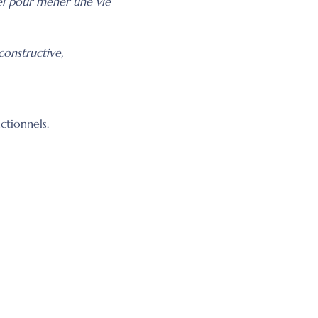
el pour mener une vie 
onstructive,
ctionnels.