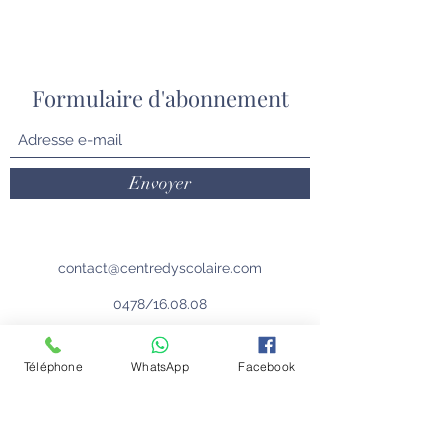
Formulaire d'abonnement
Envoyer
contact@centredyscolaire.com
0478/16.08.08
Conditions générale
Politique de confidentialité
Téléphone
WhatsApp
Facebook
Emplois
Contactez-nous
Le Centre Dyscolaire dans la presse
Nos partenaires