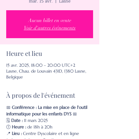
mar. 15 avr.
  |  
Lasne
Aucun billet en vente
Voir d'autres événements
Heure et lieu
15 avr. 2025, 18:00 – 20:00 UTC+2
Lasne, Chau. de Louvain 431D, 1380 Lasne,
Belgique
À propos de l'événement
📅 
Conférence : La mise en place de l'outil 
informatique pour les enfants DYS
 📅
🗓️ 
Date :
 11 mars 2025
🕕 
Heure :
 de 18h à 20h
📍 
Lieu :
 Centre Dyscolaire et en ligne 