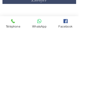
contact@centredyscolaire.com
Téléphone
WhatsApp
Facebook
0478/16.08.08
Conditions générale
Politique de confidentialité
Emplois
Contactez-nous
Le Centre Dyscolaire dans la presse
Nos partenaires
Chaussée de Louvain 431D
1380 Lasne
Belgique
© 2024 Florie Willaert - Centre Dyscolaire