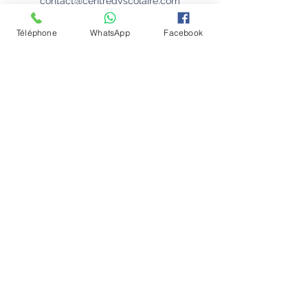
contact@centredyscolaire.com
0478/16.08.08
Téléphone
WhatsApp
Facebook
Conditions générale
Politique de confidentialité
Emplois
Contactez-nous
Le Centre Dyscolaire dans la presse
Nos partenaires
Chaussée de Louvain 431D
1380 Lasne
Belgique
© 2024 Florie Willaert - Centre Dyscolaire