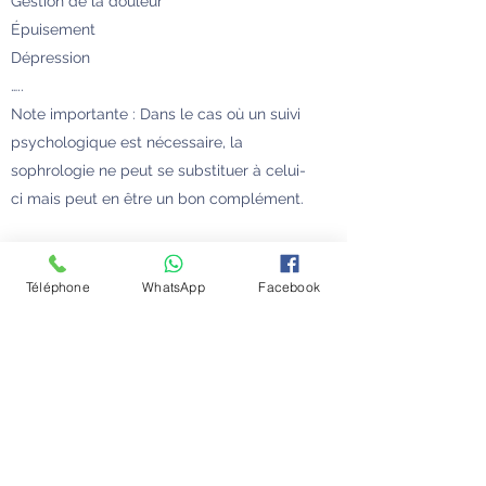
Gestion de la douleur
Épuisement
Dépression
…..
Note importante : Dans le cas où un suivi
psychologique est nécessaire, la
sophrologie ne peut se substituer à celui-
ci mais peut en être un bon complément.
A venir : Aromathérapie et Réflexologie
Le domaine du bien-être et de l’équilibre
Téléphone
WhatsApp
Facebook
émotionnel suscitant de plus en plus mon
intérêt et, en vue d’acquérir davantage
d’outils pour accompagner les enfants, les
adolescents et les parents en difficulté, je
me forme actuellement en réflexologie et
en aromathérapie. Je pourrai bientôt
proposer des séances dans ces domaines