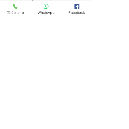
0478/16.08.08
Téléphone
WhatsApp
Facebook
Conditions générale
Politique de confidentialité
Emplois
Contactez-nous
Le Centre Dyscolaire dans la presse
Nos partenaires
Chaussée de Louvain 431D
1380 Lasne
Belgique
© 2024 Florie Willaert - Centre Dyscolaire