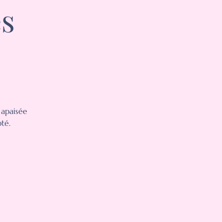
és
 apaisée
té.