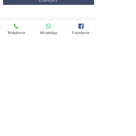
contact@centredyscolaire.com
Téléphone
WhatsApp
Facebook
0478/16.08.08
Conditions générale
Politique de confidentialité
Emplois
Contactez-nous
Le Centre Dyscolaire dans la presse
Nos partenaires
Chaussée de Louvain 431D
1380 Lasne
Belgique
© 2024 Florie Willaert - Centre Dyscolaire