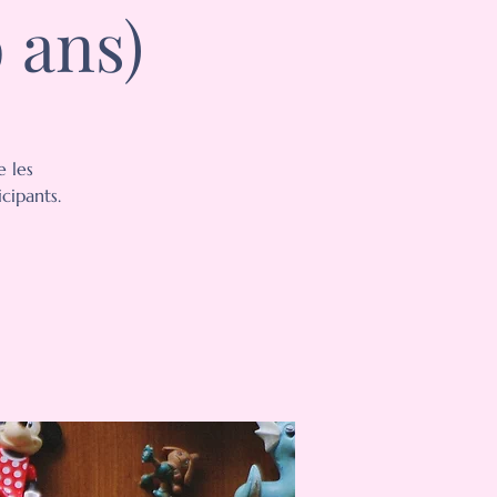
9 ans)
e les
cipants.