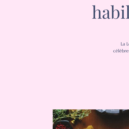
habil
La L
célèbre