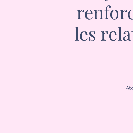
renforc
les rel
Ate