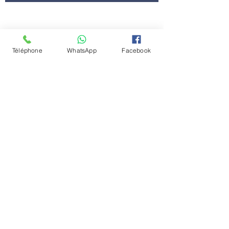
contact@centredyscolaire.com
Téléphone
WhatsApp
Facebook
0478/16.08.08
Conditions générale
Politique de confidentialité
Emplois
Contactez-nous
Le Centre Dyscolaire dans la presse
Nos partenaires
Chaussée de Louvain 431D
1380 Lasne
Belgique
© 2024 Florie Willaert - Centre Dyscolaire