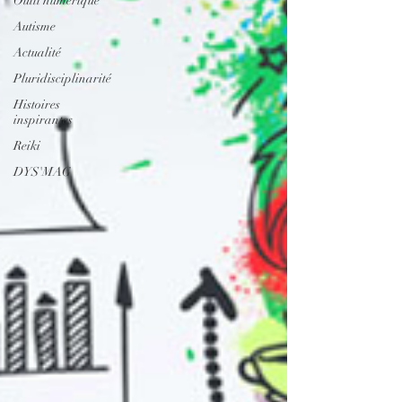
Outil numérique
Autisme
Actualité
Pluridisciplinarité
Histoires
inspirantes
Reiki
DYS'MAG