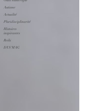
Outil numérique
Autisme
Actualité
Pluridisciplinarité
Histoires
inspirantes
Reiki
DYS'MAG