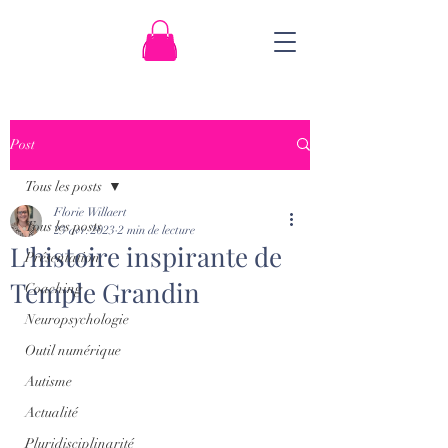
Post
Tous les posts
Florie Willaert
Tous les posts
23 avr. 2023
2 min de lecture
L'histoire inspirante de
Présentation
Temple Grandin
Coaching
Neuropsychologie
Outil numérique
Autisme
Actualité
Pluridisciplinarité